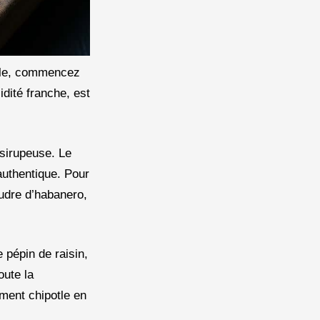
dèle, commencez
idité franche, est
 sirupeuse. Le
authentique. Pour
udre d’habanero,
 pépin de raisin,
oute la
ment chipotle en