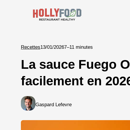
Aller
au
contenu
Recettes
13/01/2026
7–11 minutes
La sauce Fuego O’
facilement en 202
Gaspard Lefevre