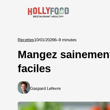
Aller
au
contenu
Recettes
10/01/2026
6–9 minutes
Mangez sainement 
faciles
Gaspard Lefevre