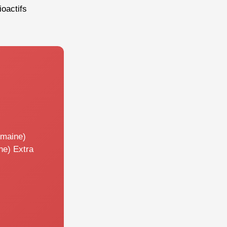
oactifs
emaine)
ne) Extra