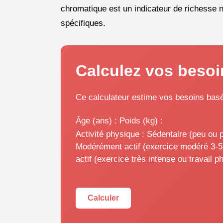
chromatique est un indicateur de richesse 
spécifiques.
Calculez vos besoi
Ce calculateur estime vos besoins basés
Âge (ans) :
Poids (kg) :
Activité physique :
Sédentaire (peu ou p
Modérément actif (exercice modéré 3-5 
actif (exercice très intense ou travail p
Calculer