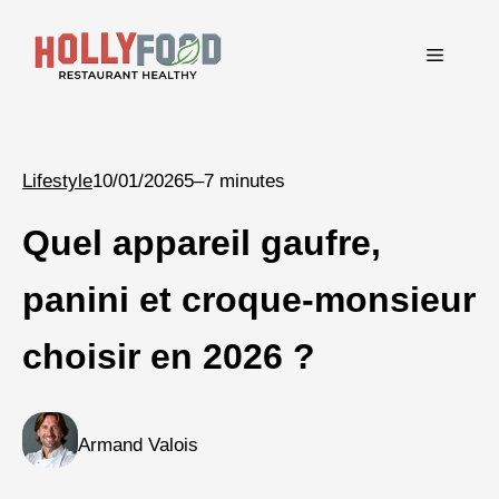
Aller
au
Menu
contenu
Lifestyle
10/01/2026
5–7 minutes
Quel appareil gaufre,
panini et croque-monsieur
choisir en 2026 ?
Armand Valois