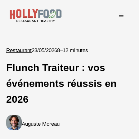
Aller
au
Menu
contenu
Restaurant
23/05/2026
8–12 minutes
Flunch Traiteur : vos
événements réussis en
2026
Auguste Moreau