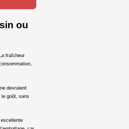
sin ou
 La fraîcheur
e consommation,
 ne devraient
u le goût, sans
 excellente
l’emballage, car