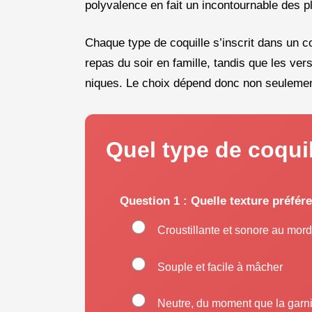
polyvalence en fait un incontournable des pl
Chaque type de coquille s’inscrit dans un co
repas du soir en famille, tandis que les ver
niques. Le choix dépend donc non seulement
Quel type de coqui
Question 1 : Quelle texture préfér
Croustillante et sonore au mor
Souple et facile à mâcher
Neutre, du moment que la garni