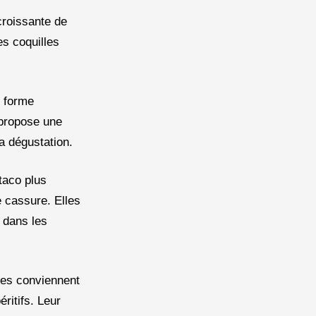
croissante de
es coquilles
r forme
propose une
la dégustation.
taco plus
e cassure. Elles
 dans les
lles conviennent
ritifs. Leur