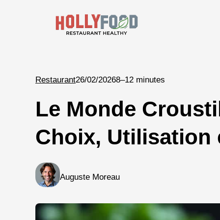
Aller
au
contenu
Restaurant
26/02/2026
8–12 minutes
Le Monde Croustil
Choix, Utilisation
Auguste Moreau