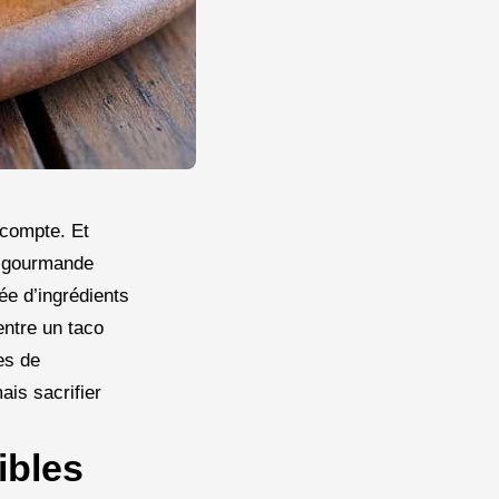
 compte. Et
et gourmande
ée d’ingrédients
entre un taco
es de
ais sacrifier
ibles