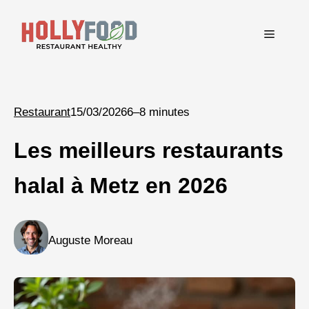
Aller
au
Menu
contenu
Restaurant
15/03/2026
6–8 minutes
Les meilleurs restaurants
halal à Metz en 2026
Auguste Moreau