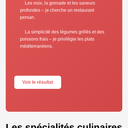
Les noix, la grenade et les saveurs
profondes – je cherche un restaurant
persan.
La simplicité des légumes grillés et des
poissons frais – je privilégie les plats
méditerranéens.
Voir le résultat
Les spécialités culinaires