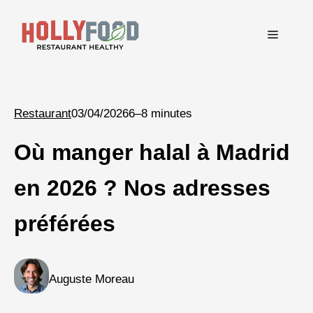
Aller
au
Menu
contenu
Restaurant
03/04/2026
6–8 minutes
Où manger halal à Madrid
en 2026 ? Nos adresses
préférées
Auguste Moreau